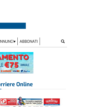
NNUNCI
ABBONATI
rriere Online