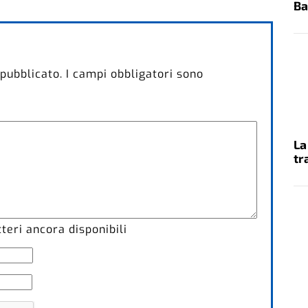
Ba
 pubblicato.
I campi obbligatori sono
La
tr
eri ancora disponibili