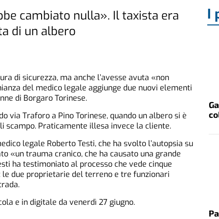
I 
be cambiato nulla». Il taxista era
ta di un albero
tura di sicurezza, ma anche l’avesse avuta «non
nianza del medico legale aggiunge due nuovi elementi
enne di Borgaro Torinese.
Ga
co
o via Traforo a Pino Torinese, quando un albero si è
li scampo. Praticamente illesa invece la cliente.
edico legale Roberto Testi, che ha svolto l’autopsia su
tato «un trauma cranico, che ha causato una grande
esti ha testimoniato al processo che vede cinque
le due proprietarie del terreno e tre funzionari
trada.
cola e in digitale da venerdì 27 giugno.
Pa