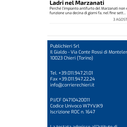
Ladri nel Marzanati
Perché l’impianto antifurto del Marzanati non 
funzione una decina di giorni fa, nel fine sett...
3 AGOS
Publichieri Srl
Il Gialdo - Via Conte Rossi di Monteler
10023 Chieri (Torino)
Tel. +39.011.947.21.01
Fax +39.011.947.22.24
info@corrierechieri.it
P.I/CF 04710420011
Codice Univoco W7YVJK9
Iscrizione ROC n. 1647
La testata aderisce all’Istituto di