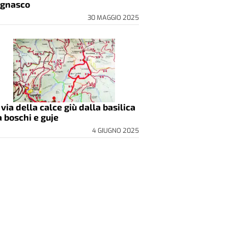
gnasco
30 MAGGIO 2025
 via della calce giù dalla basilica
a boschi e guje
4 GIUGNO 2025