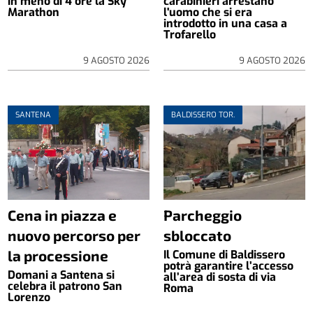
in meno di 4 ore la Sky
carabinieri arrestano
Marathon
l'uomo che si era
introdotto in una casa a
Trofarello
9 AGOSTO 2026
9 AGOSTO 2026
SANTENA
BALDISSERO TOR.
Cena in piazza e
Parcheggio
nuovo percorso per
sbloccato
la processione
Il Comune di Baldissero
potrà garantire l’accesso
Domani a Santena si
all’area di sosta di via
celebra il patrono San
Roma
Lorenzo