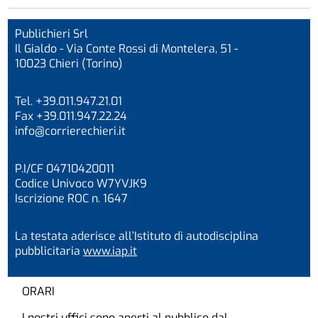
Publichieri Srl
Il Gialdo - Via Conte Rossi di Montelera, 51 -
10023 Chieri (Torino)
Tel. +39.011.947.21.01
Fax +39.011.947.22.24
info@corrierechieri.it
P.I/CF 04710420011
Codice Univoco W7YVJK9
Iscrizione ROC n. 1647
La testata aderisce all’Istituto di autodisciplina
pubblicitaria
www.iap.it
ORARI
I nostri uffici sono aperti al pubblico dal