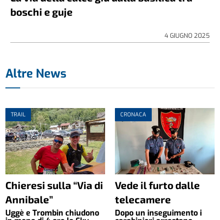
boschi e guje
4 GIUGNO 2025
Altre News
TRAIL
CRONACA
Chieresi sulla “Via di
Vede il furto dalle
Annibale”
telecamere
Uggè e Trombin chiudono
Dopo un inseguimento i