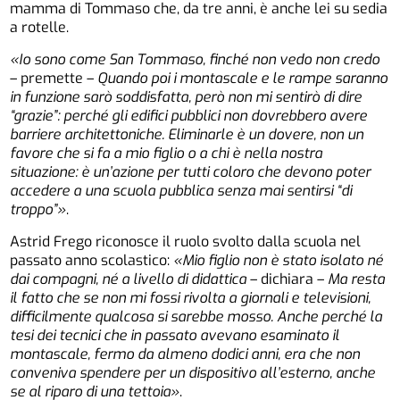
mamma di Tommaso che, da tre anni, è anche lei su sedia
a rotelle.
«Io sono come San Tommaso, finché non vedo non credo
– premette –
Quando poi i montascale e le rampe saranno
in funzione sarò soddisfatta, però non mi sentirò di dire
“grazie”: perché gli edifici pubblici non dovrebbero avere
barriere architettoniche. Eliminarle è un dovere, non un
favore che si fa a mio figlio o a chi è nella nostra
situazione: è un’azione per tutti coloro che devono poter
accedere a una scuola pubblica senza mai sentirsi “di
troppo”»
.
Astrid Frego riconosce il ruolo svolto dalla scuola nel
passato anno scolastico:
«Mio figlio non è stato isolato né
dai compagni, né a livello di didattica
– dichiara –
Ma resta
il fatto che se non mi fossi rivolta a giornali e televisioni,
difficilmente qualcosa si sarebbe mosso. Anche perché la
tesi dei tecnici che in passato avevano esaminato il
montascale, fermo da almeno dodici anni, era che non
conveniva spendere per un dispositivo all’esterno, anche
se al riparo di una tettoia»
.