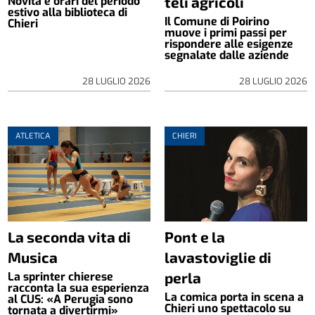
teli agricoli
Novità e orari del periodo
estivo alla biblioteca di
Il Comune di Poirino
Chieri
muove i primi passi per
rispondere alle esigenze
segnalate dalle aziende
28 LUGLIO 2026
28 LUGLIO 2026
ATLETICA
CHIERI
La seconda vita di
Pont e la
Musica
lavastoviglie di
perla
La sprinter chierese
racconta la sua esperienza
La comica porta in scena a
al CUS: «A Perugia sono
Chieri uno spettacolo su
tornata a divertirmi»