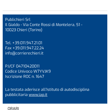
Publichieri Srl
Il Gialdo - Via Conte Rossi di Montelera, 51 -
10023 Chieri (Torino)
Tel. +39.011.947.21.01
Fax +39.011.947.22.24
info@corrierechieri.it
P.I/CF 04710420011
Codice Univoco W7YVJK9
Iscrizione ROC n. 1647
La testata aderisce all’Istituto di autodisciplina
pubblicitaria
www.iap.it
ORARI