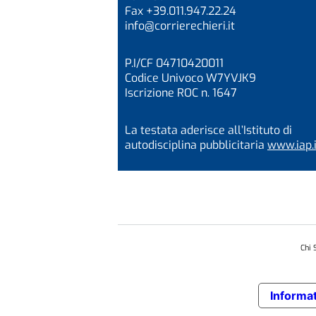
Fax +39.011.947.22.24
info@corrierechieri.it
P.I/CF 04710420011
Codice Univoco W7YVJK9
Iscrizione ROC n. 1647
La testata aderisce all’Istituto di
autodisciplina pubblicitaria
www.iap.i
Chi 
Informat