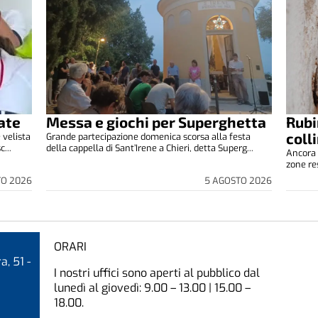
ate
Messa e giochi per Superghetta
Rubi
coll
 velista
Grande partecipazione domenica scorsa alla festa
...
della cappella di Sant’Irene a Chieri, detta Superg...
Ancora 
zone res
TO 2026
5 AGOSTO 2026
ORARI
a, 51 -
I nostri uffici sono aperti al pubblico dal
lunedì al giovedì: 9.00 – 13.00 | 15.00 –
18.00.