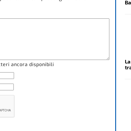
Ba
La
eri ancora disponibili
tr