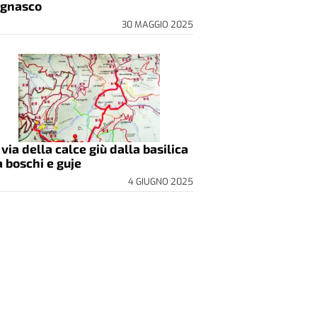
gnasco
30 MAGGIO 2025
 via della calce giù dalla basilica
a boschi e guje
4 GIUGNO 2025