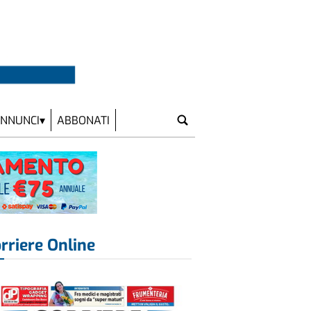
NNUNCI
ABBONATI
rriere Online