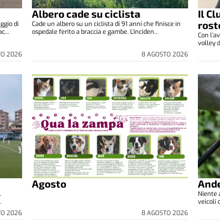
Albero cade su ciclista
Il C
rost
ggio di
Cade un albero su un ciclista di 91 anni che finisce in
c...
ospedale ferito a braccia e gambe. L'inciden...
Con l’av
volley d
TO 2026
8 AGOSTO 2026
Agosto
Ande
l
Niente a
.
veicoli 
TO 2026
8 AGOSTO 2026