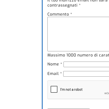
Il tuo indirizzo email non sarà
contrassegnati
*
Commento
*
Massimo
1000
numero di caratt
Nome
*
Email
*