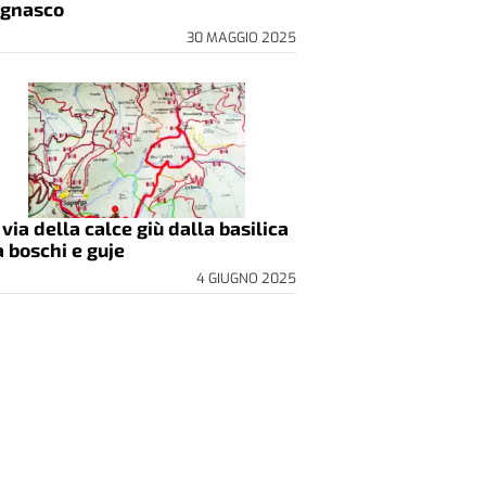
gnasco
30 MAGGIO 2025
 via della calce giù dalla basilica
a boschi e guje
4 GIUGNO 2025