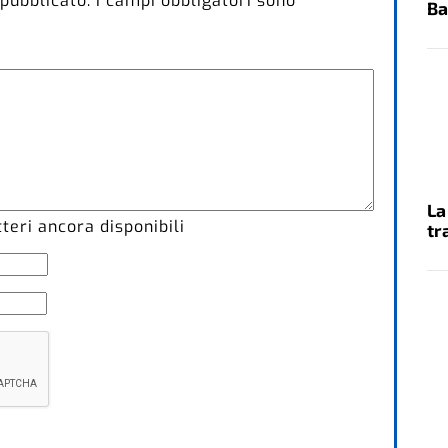
 pubblicato.
I campi obbligatori sono
Ba
La
eri ancora disponibili
tr