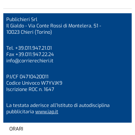
Publichieri Srl
Il Gialdo - Via Conte Rossi di Montelera, 51 -
10023 Chieri (Torino)
Tel. +39.011.947.21.01
Fax +39.011.947.22.24
info@corrierechieri.it
P.I/CF 04710420011
Codice Univoco W7YVJK9
Iscrizione ROC n. 1647
La testata aderisce all’Istituto di autodisciplina
pubblicitaria
www.iap.it
ORARI