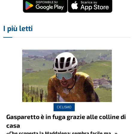
I più letti
CICLISMO
Gasparetto è in fuga grazie alle colline di
casa
«Che scoperta la Maddalena: sembra facile ma...»