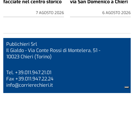
facciate nel centro storico
via San Domenico a Chieri
7 AGOSTO 2026
6 AGOSTO 2026
Publichieri Srl
Il Gialdo - Via Conte Rossi di Montelera, 51 -
10023 Chieri (Torino)
Tel. +39.011.947.21.01
Fax +39.011.947.22.24
info@corrierechieri.it
P.I/CF 04710420011
Codice Univoco W7YVJK9
Iscrizione ROC n. 1647
La testata aderisce all’Istituto di autodisciplina