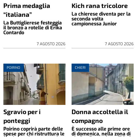
Prima medaglia
Kich rana tricolore
“italiana”
La chierese diventa per la
seconda volta
La Buttiglierese festeggia
campionessa Junior
il bronzo a rotelle di Erika
Contardo
7 AGOSTO 2026
7 AGOSTO 2026
POIRINO
CHIERI
Sgravio per i
Donna accoltella il
ponteggi
compagno
Poirino coprirà parte delle
È successo alle prime ore
spese per chi ristruttura le
di domenica, nella zona di