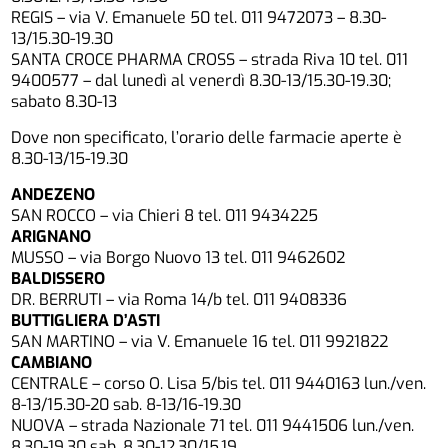
REGIS – via V. Emanuele 50 tel. 011 9472073 – 8.30-
13/15.30-19.30
SANTA CROCE PHARMA CROSS – strada Riva 10 tel. 011
9400577 – dal lunedì al venerdì 8.30-13/15.30-19.30;
sabato 8.30-13
Dove non specificato, l’orario delle farmacie aperte è
8.30-13/15-19.30
ANDEZENO
SAN ROCCO – via Chieri 8 tel. 011 9434225
ARIGNANO
MUSSO – via Borgo Nuovo 13 tel. 011 9462602
BALDISSERO
DR. BERRUTI – via Roma 14/b tel. 011 9408336
BUTTIGLIERA D’ASTI
SAN MARTINO – via V. Emanuele 16 tel. 011 9921822
CAMBIANO
CENTRALE – corso O. Lisa 5/bis tel. 011 9440163 lun./ven.
8-13/15.30-20 sab. 8-13/16-19.30
NUOVA – strada Nazionale 71 tel. 011 9441506 lun./ven.
8.30-19.30 sab. 8.30-12.30/15.19