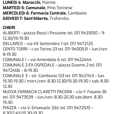
LUNEDì 4:
Marocchi,
Poirino
MARTEDì 5: Comunale,
Pino Torinese
MERCOLEDì 6:
Farmacia Centrale,
Cambiano
GIOVEDÌ 7:
Sant’Alberto,
Trofarello
CHIERI
ALIBERTI – piazza Rossi I Pessione tel. 011 9431050 – 9-
12.30/15-19.30
DELL’ARCO – via XX Settembre 1 tel. 011 9472125
CENTO TORRI – c.so Torino 23 tel. 011 9400531 – lun./ven.
8-19.30
COMUNALE I – via Amendola 6 tel. 011 9422444
COMUNALE 2 EX OSPEDALE – piazza Duomo 2 tel. 011
9472406 – 8-19.30
COMUNALE 3 – str. Cambiano 123 tel. 011 9421143 – lun.
15.30-19.30 / mart./ven. 8.30-12.30/15.30-19.30 / sab. 8.30-
12.30
NUOVA FARMACIA CLARETTI PACIONI – v.le F. Fasano 36
tel. 011 9473539 – lun./ven. 8.30-20.30 sab./dom. 8.30-
19.30
PIAZZA – via V. Emanuele 33/c tel. 011 9472510 –
8.3012.45/15.30-19.30