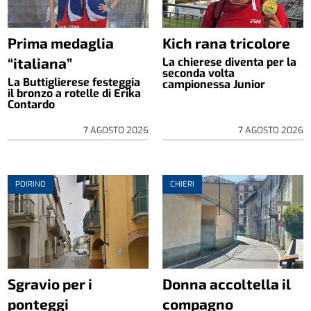
Prima medaglia
Kich rana tricolore
“italiana”
La chierese diventa per la
seconda volta
La Buttiglierese festeggia
campionessa Junior
il bronzo a rotelle di Erika
Contardo
7 AGOSTO 2026
7 AGOSTO 2026
POIRINO
CHIERI
Sgravio per i
Donna accoltella il
ponteggi
compagno