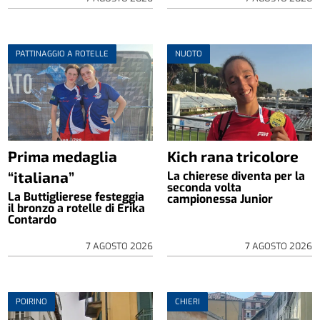
PATTINAGGIO A ROTELLE
NUOTO
Prima medaglia
Kich rana tricolore
“italiana”
La chierese diventa per la
seconda volta
La Buttiglierese festeggia
campionessa Junior
il bronzo a rotelle di Erika
Contardo
7 AGOSTO 2026
7 AGOSTO 2026
POIRINO
CHIERI