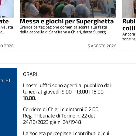
ate
Messa e giochi per Superghetta
Rubi
coll
 velista
Grande partecipazione domenica scorsa alla festa
...
della cappella di Sant’Irene a Chieri, detta Superg...
Ancora 
zone res
TO 2026
5 AGOSTO 2026
ORARI
a, 51 -
I nostri uffici sono aperti al pubblico dal
lunedì al giovedì: 9.00 – 13.00 | 15.00 –
18.00.
Corriere di Chieri e dintorni € 2,00
Reg. Tribunale di Torino n. 22 del
24/10/2023 già n. 24/1948
La società percepisce i contributi di cui