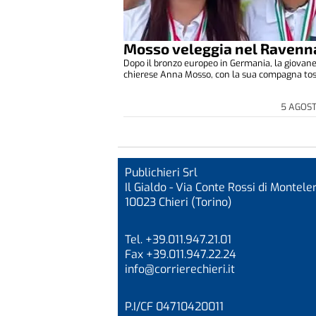
Mosso veleggia nel Ravenn
Dopo il bronzo europeo in Germania, la giovane
chierese Anna Mosso, con la sua compagna tosc
5 AGOS
Publichieri Srl
Il Gialdo - Via Conte Rossi di Monteler
10023 Chieri (Torino)
Tel. +39.011.947.21.01
Fax +39.011.947.22.24
info@corrierechieri.it
P.I/CF 04710420011