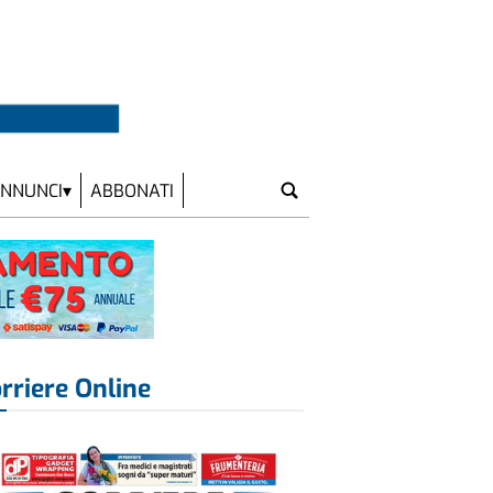
NNUNCI
ABBONATI
rriere Online