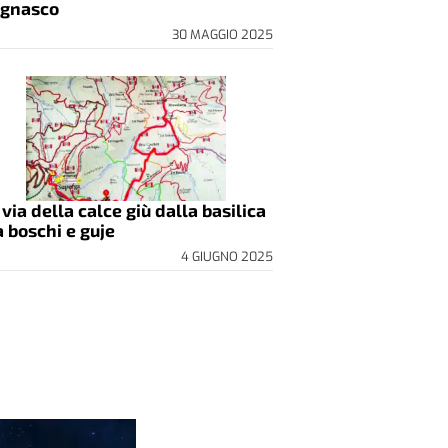
gnasco
30 MAGGIO 2025
 via della calce giù dalla basilica
a boschi e guje
4 GIUGNO 2025