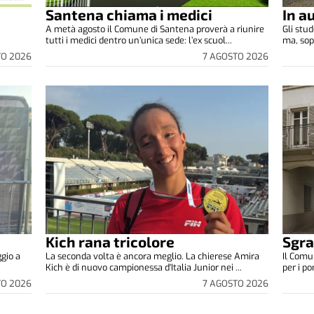
Santena chiama i medici
In a
A metà agosto il Comune di Santena proverà a riunire
Gli stu
tutti i medici dentro un’unica sede: l’ex scuol...
ma, sop
TO 2026
7 AGOSTO 2026
Kich rana tricolore
Sgra
ggio a
La seconda volta è ancora meglio. La chierese Amira
Il Comu
Kich è di nuovo campionessa d'Italia Junior nei ...
per i p
TO 2026
7 AGOSTO 2026