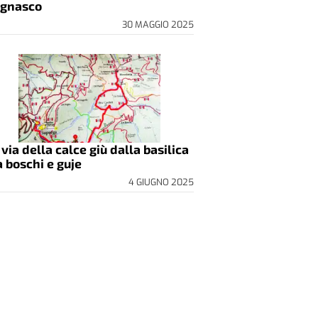
gnasco
30 MAGGIO 2025
 via della calce giù dalla basilica
a boschi e guje
4 GIUGNO 2025