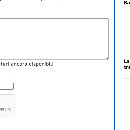
Ba
La
eri ancora disponibili
tr