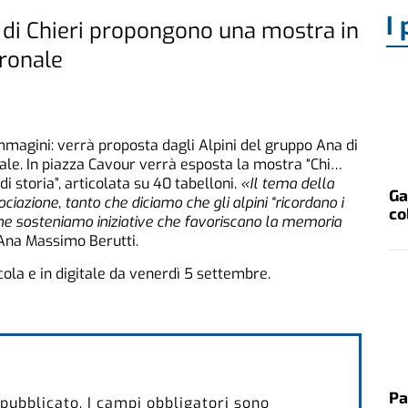
I 
a di Chieri propongono una mostra in
tronale
immagini: verrà proposta dagli Alpini del gruppo Ana di
nale. In piazza Cavour verrà esposta la mostra “Chi…
i storia”, articolata su 40 tabelloni.
«Il tema della
Ga
iazione, tanto che diciamo che gli alpini “ricordano i
co
ione sosteniamo iniziative che favoriscano la memoria
na Massimo Berutti.
icola e in digitale da venerdì 5 settembre.
Pa
 pubblicato.
I campi obbligatori sono