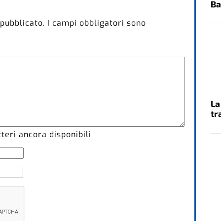
Ba
 pubblicato.
I campi obbligatori sono
La
tr
eri ancora disponibili