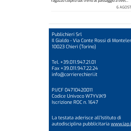
ragazzo colpito dal treno al passaggio a livel...
6 AGOS
Publichieri Srl
Il Gialdo - Via Conte Rossi di Monteler
10023 Chieri (Torino)
Tel. +39.011.947.21.01
Fax +39.011.947.22.24
info@corrierechieri.it
P.I/CF 04710420011
Codice Univoco W7YVJK9
Iscrizione ROC n. 1647
La testata aderisce all’Istituto di
autodisciplina pubblicitaria
www.iap.i