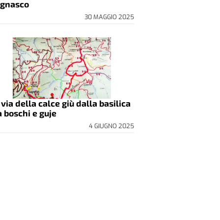
gnasco
30 MAGGIO 2025
 via della calce giù dalla basilica
a boschi e guje
4 GIUGNO 2025