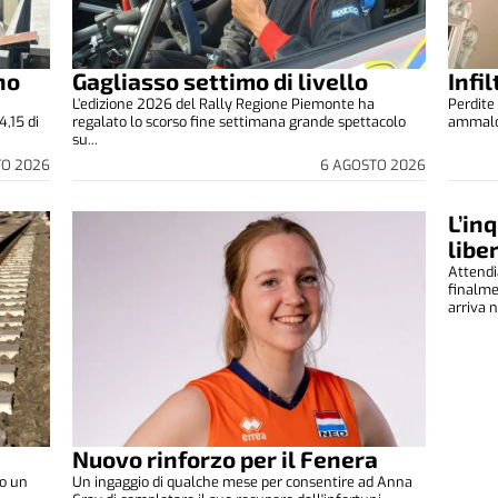
no
Gagliasso settimo di livello
Infi
L’edizione 2026 del Rally Regione Piemonte ha
Perdite 
4,15 di
regalato lo scorso fine settimana grande spettacolo
ammalora
su...
TO 2026
6 AGOSTO 2026
L’in
libe
Attendi
finalm
arriva n
Nuovo rinforzo per il Fenera
to un
Un ingaggio di qualche mese per consentire ad Anna