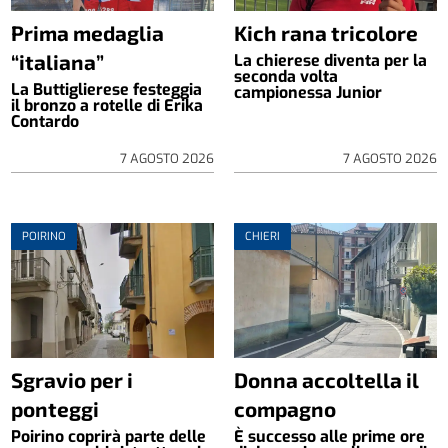
Prima medaglia
Kich rana tricolore
“italiana”
La chierese diventa per la
seconda volta
La Buttiglierese festeggia
campionessa Junior
il bronzo a rotelle di Erika
Contardo
7 AGOSTO 2026
7 AGOSTO 2026
POIRINO
CHIERI
Sgravio per i
Donna accoltella il
ponteggi
compagno
Poirino coprirà parte delle
È successo alle prime ore