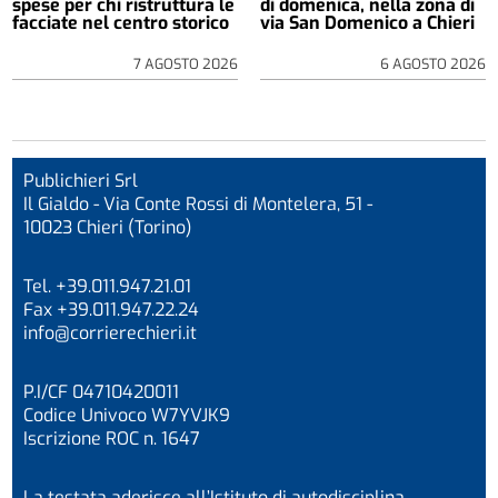
spese per chi ristruttura le
di domenica, nella zona di
facciate nel centro storico
via San Domenico a Chieri
7 AGOSTO 2026
6 AGOSTO 2026
Publichieri Srl
Il Gialdo - Via Conte Rossi di Montelera, 51 -
10023 Chieri (Torino)
Tel. +39.011.947.21.01
Fax +39.011.947.22.24
info@corrierechieri.it
P.I/CF 04710420011
Codice Univoco W7YVJK9
Iscrizione ROC n. 1647
La testata aderisce all’Istituto di autodisciplina