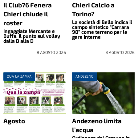
Il Club76 Fenera
Chieri Calcio a
Chieri chiude il
Torino?
roster
La società di Bello indica il
campo sintetico “Carrara
Ingaggiate Mercante e
90” come terreno per le
Buffa. Il punto sul volley
gare interne
dalla B alla D
8 AGOSTO 2026
8 AGOSTO 2026
QUA LA ZAMPA
ANDEZENO
Agosto
Andezeno limita
l’acqua