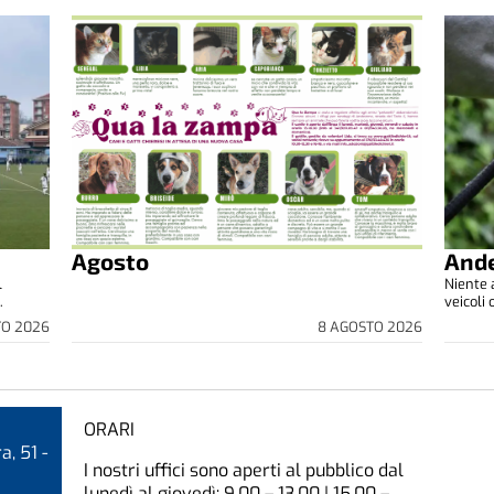
Agosto
Ande
l
Niente a
.
veicoli 
TO 2026
8 AGOSTO 2026
ORARI
a, 51 -
I nostri uffici sono aperti al pubblico dal
lunedì al giovedì: 9.00 – 13.00 | 15.00 –