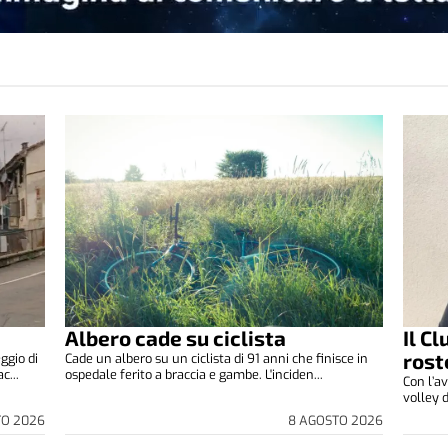
Albero cade su ciclista
Il C
rost
ggio di
Cade un albero su un ciclista di 91 anni che finisce in
c...
ospedale ferito a braccia e gambe. L'inciden...
Con l’av
volley d
TO 2026
8 AGOSTO 2026