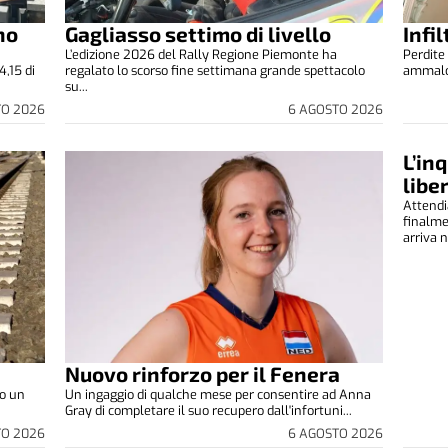
no
Gagliasso settimo di livello
Infi
L’edizione 2026 del Rally Regione Piemonte ha
Perdite 
4,15 di
regalato lo scorso fine settimana grande spettacolo
ammalora
su...
TO 2026
6 AGOSTO 2026
L’in
libe
Attendi
finalm
arriva n
Nuovo rinforzo per il Fenera
to un
Un ingaggio di qualche mese per consentire ad Anna
Gray di completare il suo recupero dall'infortuni...
TO 2026
6 AGOSTO 2026