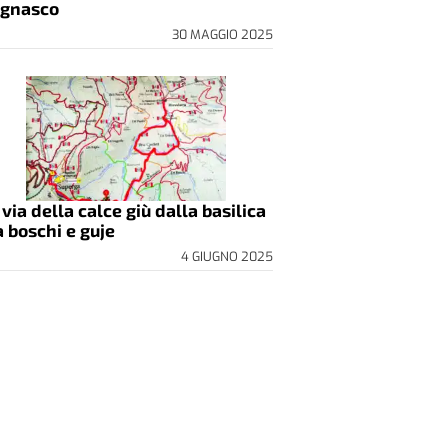
gnasco
30 MAGGIO 2025
 via della calce giù dalla basilica
a boschi e guje
4 GIUGNO 2025