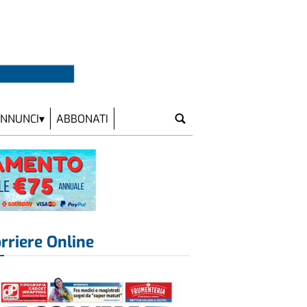
NNUNCI
ABBONATI
rriere Online