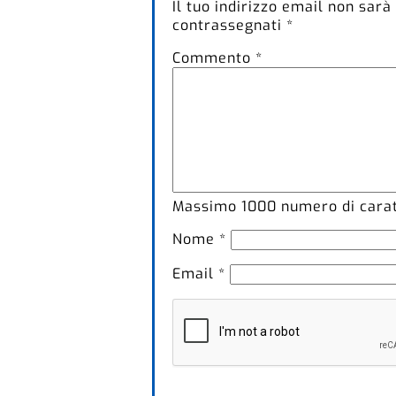
Il tuo indirizzo email non sarà
contrassegnati
*
Commento
*
Massimo
1000
numero di caratt
Nome
*
Email
*