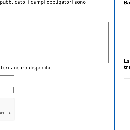
 pubblicato.
I campi obbligatori sono
Ba
La
tr
eri ancora disponibili