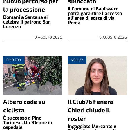
nuovo percorso per
sbloccato
la processione
Il Comune di Baldissero
potrà garantire l’accesso
Domani a Santena si
all’area di sosta di via
celebra il patrono San
Roma
Lorenzo
9 AGOSTO 2026
8 AGOSTO 2026
PINO TOR.
VOLLEY
Albero cade su
Il Club76 Fenera
ciclista
Chieri chiude il
roster
È successo a Pino
Torinese. Un 91enne in
Ingaggiate Mercante e
ospedale