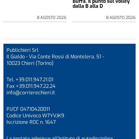
Buffa. Il punto sul volley
dalla B alla D
8 AGOSTO 2026
8 AGOSTO 2026
Publichieri Srl
Il Gialdo - Via Conte Rossi di Montelera, 51 -
10023 Chieri (Torino)
Tel. +39.011.947.21.01
Fax +39.011.947.22.24
info@corrierechieri.it
P.I/CF 04710420011
Codice Univoco W7YVJK9
Iscrizione ROC n. 1647
La testata aderisce all’Istituto di autodisciplina