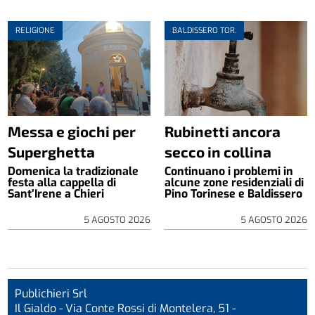
RELIGIONE
BALDISSERO TOR.
Messa e giochi per
Rubinetti ancora
Superghetta
secco in collina
Domenica la tradizionale
Continuano i problemi in
festa alla cappella di
alcune zone residenziali di
Sant’Irene a Chieri
Pino Torinese e Baldissero
5 AGOSTO 2026
5 AGOSTO 2026
Publichieri Srl
Il Gialdo - Via Conte Rossi di Montelera, 51 -