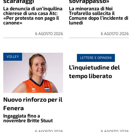
scarafaggi
sovrappasso»
La denuncia di un’inquilina
La minoranza di Noi
chierese di una casa Atc:
Trofarello sollecita il
«Per protesta non pago il
Comune dopo l’incidente di
canone»
lunedì
6 AGOSTO 2026
6 AGOSTO 2026
VOLLEY
LETTERE E OPINIONI
L’inquietudine del
tempo liberato
Nuovo rinforzo per il
Fenera
Ingaggiata fino a
novembre Britte Stuut
6 AGOSTO 2026
5 AGOSTO 2026