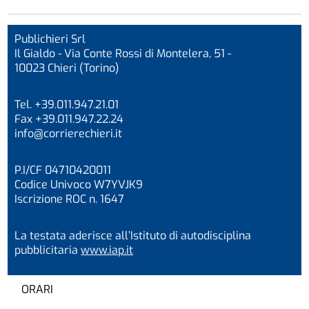
Publichieri Srl
Il Gialdo - Via Conte Rossi di Montelera, 51 -
10023 Chieri (Torino)
Tel. +39.011.947.21.01
Fax +39.011.947.22.24
info@corrierechieri.it
P.I/CF 04710420011
Codice Univoco W7YVJK9
Iscrizione ROC n. 1647
La testata aderisce all’Istituto di autodisciplina
pubblicitaria
www.iap.it
ORARI