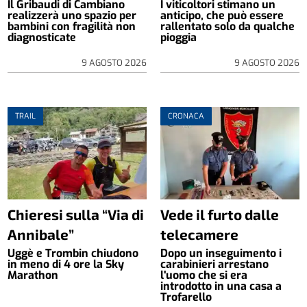
Il Gribaudi di Cambiano
I viticoltori stimano un
realizzerà uno spazio per
anticipo, che può essere
bambini con fragilità non
rallentato solo da qualche
diagnosticate
pioggia
9 AGOSTO 2026
9 AGOSTO 2026
TRAIL
CRONACA
Chieresi sulla “Via di
Vede il furto dalle
Annibale”
telecamere
Uggè e Trombin chiudono
Dopo un inseguimento i
in meno di 4 ore la Sky
carabinieri arrestano
Marathon
l'uomo che si era
introdotto in una casa a
Trofarello