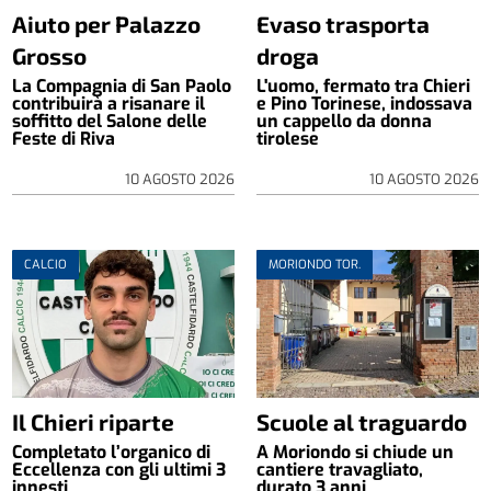
Aiuto per Palazzo
Evaso trasporta
Grosso
droga
La Compagnia di San Paolo
L'uomo, fermato tra Chieri
contribuirà a risanare il
e Pino Torinese, indossava
soffitto del Salone delle
un cappello da donna
Feste di Riva
tirolese
10 AGOSTO 2026
10 AGOSTO 2026
CALCIO
MORIONDO TOR.
Il Chieri riparte
Scuole al traguardo
Completato l’organico di
A Moriondo si chiude un
Eccellenza con gli ultimi 3
cantiere travagliato,
innesti
durato 3 anni