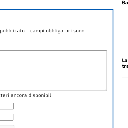
Ba
 pubblicato.
I campi obbligatori sono
La
tr
eri ancora disponibili