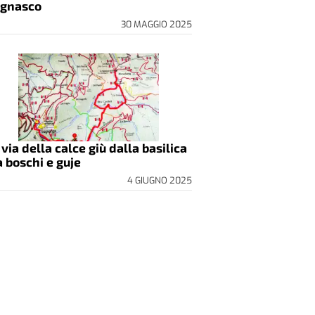
gnasco
30 MAGGIO 2025
 via della calce giù dalla basilica
a boschi e guje
4 GIUGNO 2025