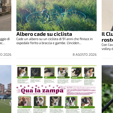
Albero cade su ciclista
Il C
rost
ggio di
Cade un albero su un ciclista di 91 anni che finisce in
c...
ospedale ferito a braccia e gambe. L'inciden...
Con l’av
volley d
TO 2026
8 AGOSTO 2026