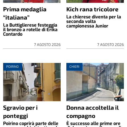
Prima medaglia
Kich rana tricolore
“italiana”
La chierese diventa per la
seconda volta
La Buttiglierese festeggia
campionessa Junior
il bronzo a rotelle di Erika
Contardo
7 AGOSTO 2026
7 AGOSTO 2026
POIRINO
CHIERI
Sgravio per i
Donna accoltella il
ponteggi
compagno
Poirino coprirà parte delle
È successo alle prime ore