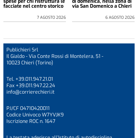
spese per chi ristruttura le
di domenica, nella zona di
facciate nel centro storico
via San Domenico a Chieri
7 AGOSTO 2026
6 AGOSTO 2026
Publichieri Srl
Il Gialdo - Via Conte Rossi di Montelera, 51 -
10023 Chieri (Torino)
Tel. +39.011.947.21.01
Fax +39.011.947.22.24
info@corrierechieri.it
P.I/CF 04710420011
Codice Univoco W7YVJK9
Iscrizione ROC n. 1647
La testata aderisce all’Istituto di autodisciplina