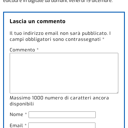
edicola e in digitale da domani, venerdì 19 dicembre.
Lascia un commento
Il tuo indirizzo email non sarà pubblicato.
I
campi obbligatori sono contrassegnati
*
Commento
*
Massimo
1000
numero di caratteri ancora
disponibili
Nome
*
Email
*