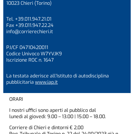
10023 Chieri (Torino)
Tel. +39.011.947.21.01
Fax +39.011.947.22.24
info@corrierechieri.it
P.I/CF 04710420011
Codice Univoco W7YVJK9
Iscrizione ROC n. 1647
La testata aderisce all’Istituto di autodisciplina
pubblicitaria
www.iap.it
ORARI
I nostri uffici sono aperti al pubblico dal
lunedì al giovedì: 9.00 – 13.00 | 15.00 – 18.00.
Corriere di Chieri e dintorni € 2,00
Reg. Tribunale di Torino n. 22 del 24/10/2023 già n.