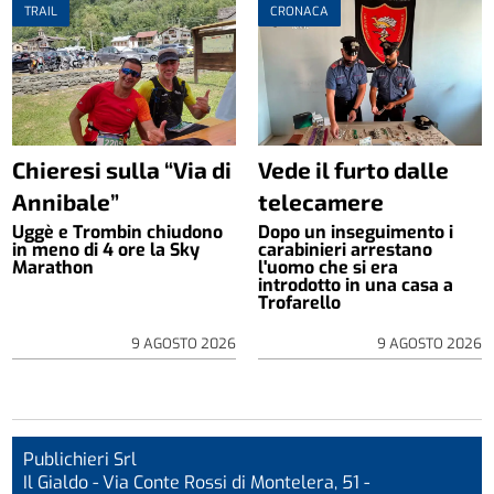
TRAIL
CRONACA
Chieresi sulla “Via di
Vede il furto dalle
Annibale”
telecamere
Uggè e Trombin chiudono
Dopo un inseguimento i
in meno di 4 ore la Sky
carabinieri arrestano
Marathon
l'uomo che si era
introdotto in una casa a
Trofarello
9 AGOSTO 2026
9 AGOSTO 2026
Publichieri Srl
Il Gialdo - Via Conte Rossi di Montelera, 51 -