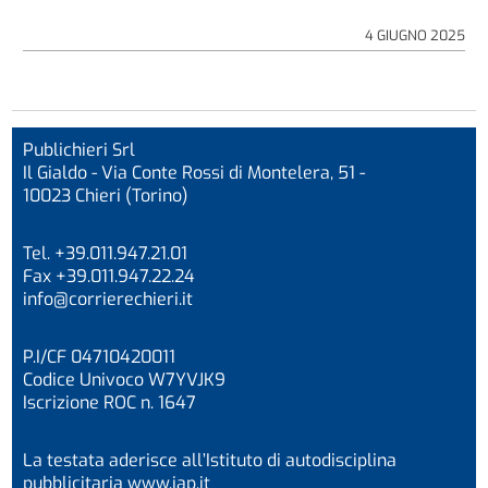
4 GIUGNO 2025
Publichieri Srl
Il Gialdo - Via Conte Rossi di Montelera, 51 -
10023 Chieri (Torino)
Tel. +39.011.947.21.01
Fax +39.011.947.22.24
info@corrierechieri.it
P.I/CF 04710420011
Codice Univoco W7YVJK9
Iscrizione ROC n. 1647
La testata aderisce all’Istituto di autodisciplina
pubblicitaria
www.iap.it