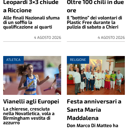
Leopardi 3×3 chiude
Oltre 100 chili in due
a Riccione
ore
Alle finali Nazionali sfuma
Il “bottino” dei volontari di
di un soffio la
Plastic Free durante la
qualificazione ai quarti
pulizia di sabato a Chieri
4 AGOSTO 2026
4 AGOSTO 2026
ATLETICA
RELIGIONE
Vianelli agli Europei
Festa anniversari a
Santa Maria
La chierese, cresciuta
nella Novatletica, vola a
Maddalena
Birmingham vestita di
azzurro
Don Marco Di Matteo ha