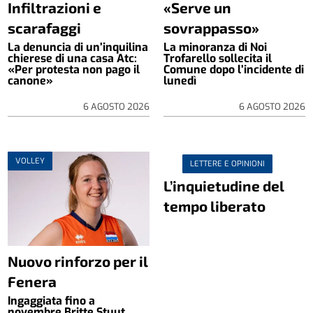
Infiltrazioni e
«Serve un
scarafaggi
sovrappasso»
La denuncia di un’inquilina
La minoranza di Noi
chierese di una casa Atc:
Trofarello sollecita il
«Per protesta non pago il
Comune dopo l’incidente di
canone»
lunedì
6 AGOSTO 2026
6 AGOSTO 2026
VOLLEY
LETTERE E OPINIONI
L’inquietudine del
tempo liberato
Nuovo rinforzo per il
Fenera
Ingaggiata fino a
novembre Britte Stuut