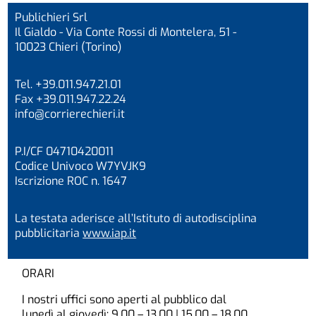
Publichieri Srl
Il Gialdo - Via Conte Rossi di Montelera, 51 -
10023 Chieri (Torino)
Tel. +39.011.947.21.01
Fax +39.011.947.22.24
info@corrierechieri.it
P.I/CF 04710420011
Codice Univoco W7YVJK9
Iscrizione ROC n. 1647
La testata aderisce all’Istituto di autodisciplina
pubblicitaria
www.iap.it
ORARI
I nostri uffici sono aperti al pubblico dal
lunedì al giovedì: 9.00 – 13.00 | 15.00 – 18.00.