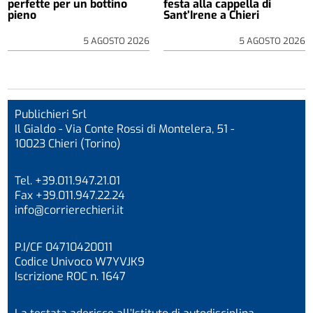
perfette per un bottino
festa alla cappella di
pieno
Sant’Irene a Chieri
5 AGOSTO 2026
5 AGOSTO 2026
Publichieri Srl
Il Gialdo - Via Conte Rossi di Montelera, 51 -
10023 Chieri (Torino)
Tel. +39.011.947.21.01
Fax +39.011.947.22.24
info@corrierechieri.it
P.I/CF 04710420011
Codice Univoco W7YVJK9
Iscrizione ROC n. 1647