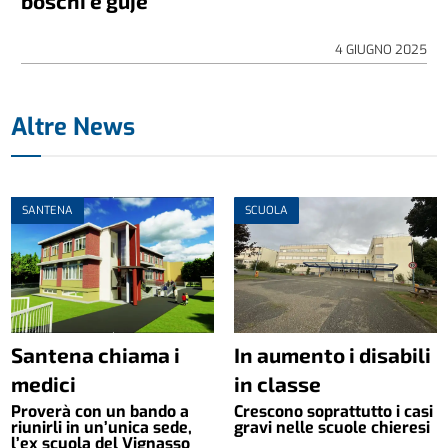
boschi e guje
4 GIUGNO 2025
Altre News
SANTENA
SCUOLA
Santena chiama i
In aumento i disabili
medici
in classe
Proverà con un bando a
Crescono soprattutto i casi
riunirli in un’unica sede,
gravi nelle scuole chieresi
l’ex scuola del Vignasso