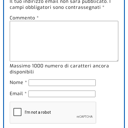
Il tuo indirizzo email non sarà pubblicato.
I
campi obbligatori sono contrassegnati
*
Commento
*
Massimo
1000
numero di caratteri ancora
disponibili
Nome
*
Email
*