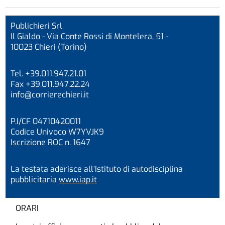
Publichieri Srl
Il Gialdo - Via Conte Rossi di Montelera, 51 -
10023 Chieri (Torino)
Tel. +39.011.947.21.01
Fax +39.011.947.22.24
info@corrierechieri.it
P.I/CF 04710420011
Codice Univoco W7YVJK9
Iscrizione ROC n. 1647
La testata aderisce all’Istituto di autodisciplina
pubblicitaria
www.iap.it
ORARI