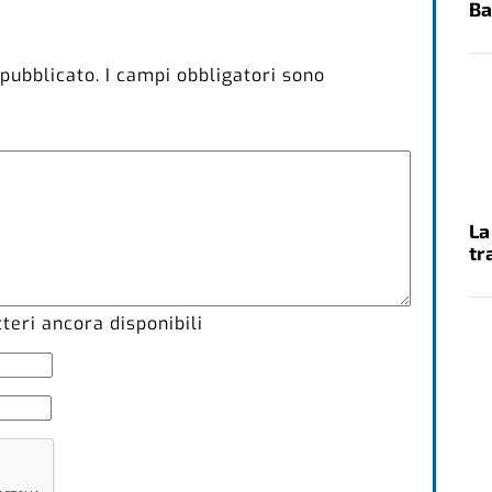
Ba
 pubblicato.
I campi obbligatori sono
La
tr
eri ancora disponibili