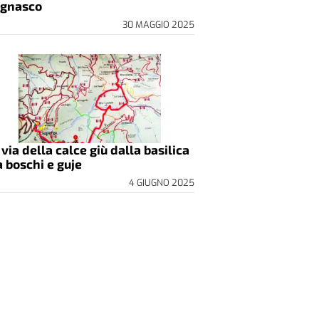
gnasco
30 MAGGIO 2025
 via della calce giù dalla basilica
a boschi e guje
4 GIUGNO 2025