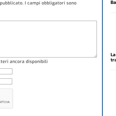
Ba
 pubblicato.
I campi obbligatori sono
La
tr
eri ancora disponibili