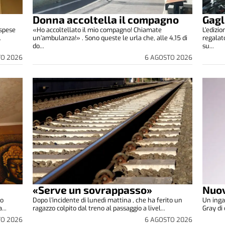
Donna accoltella il compagno
Gagl
 spese
«Ho accoltellato il mio compagno! Chiamate
L’edizi
.
un’ambulanza!» . Sono queste le urla che, alle 4,15 di
regalat
do...
su...
TO 2026
6 AGOSTO 2026
«Serve un sovrappasso»
Nuov
co
Dopo l’incidente di lunedì mattina , che ha ferito un
Un inga
...
ragazzo colpito dal treno al passaggio a livel...
Gray di 
TO 2026
6 AGOSTO 2026