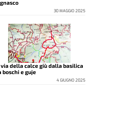
gnasco
30 MAGGIO 2025
 via della calce giù dalla basilica
a boschi e guje
4 GIUGNO 2025