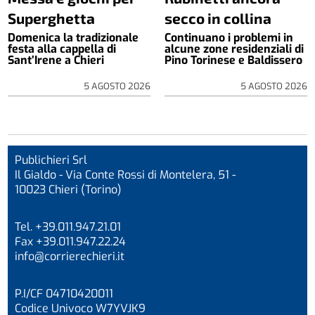
Superghetta
secco in collina
Domenica la tradizionale
Continuano i problemi in
festa alla cappella di
alcune zone residenziali di
Sant’Irene a Chieri
Pino Torinese e Baldissero
5 AGOSTO 2026
5 AGOSTO 2026
Publichieri Srl
Il Gialdo - Via Conte Rossi di Montelera, 51 -
10023 Chieri (Torino)
Tel. +39.011.947.21.01
Fax +39.011.947.22.24
info@corrierechieri.it
P.I/CF 04710420011
Codice Univoco W7YVJK9