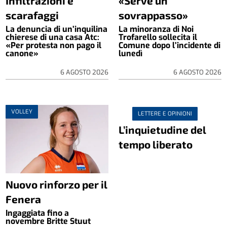
Infiltrazioni e
«Serve un
scarafaggi
sovrappasso»
La denuncia di un’inquilina
La minoranza di Noi
chierese di una casa Atc:
Trofarello sollecita il
«Per protesta non pago il
Comune dopo l’incidente di
canone»
lunedì
6 AGOSTO 2026
6 AGOSTO 2026
VOLLEY
LETTERE E OPINIONI
L’inquietudine del
tempo liberato
Nuovo rinforzo per il
Fenera
Ingaggiata fino a
novembre Britte Stuut