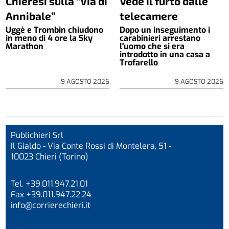
Chieresi sulla “Via di
Vede il furto dalle
Annibale”
telecamere
Uggè e Trombin chiudono
Dopo un inseguimento i
in meno di 4 ore la Sky
carabinieri arrestano
Marathon
l'uomo che si era
introdotto in una casa a
Trofarello
9 AGOSTO 2026
9 AGOSTO 2026
Publichieri Srl
Il Gialdo - Via Conte Rossi di Montelera, 51 -
10023 Chieri (Torino)
Tel. +39.011.947.21.01
Fax +39.011.947.22.24
info@corrierechieri.it