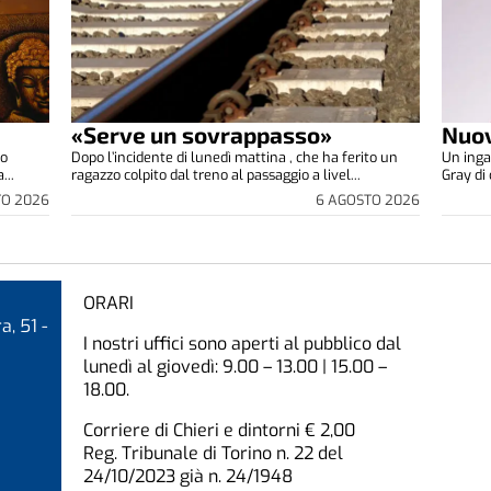
«Serve un sovrappasso»
Nuov
co
Dopo l’incidente di lunedì mattina , che ha ferito un
Un inga
...
ragazzo colpito dal treno al passaggio a livel...
Gray di 
TO 2026
6 AGOSTO 2026
ORARI
a, 51 -
I nostri uffici sono aperti al pubblico dal
lunedì al giovedì: 9.00 – 13.00 | 15.00 –
18.00.
Corriere di Chieri e dintorni € 2,00
Reg. Tribunale di Torino n. 22 del
24/10/2023 già n. 24/1948