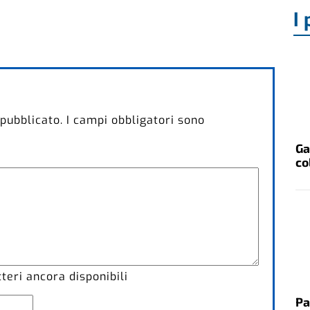
I 
 pubblicato.
I campi obbligatori sono
Ga
co
eri ancora disponibili
Pa