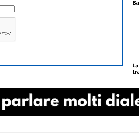
Ba
La
tr