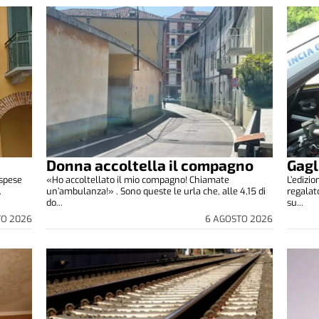
Donna accoltella il compagno
Gagl
 spese
«Ho accoltellato il mio compagno! Chiamate
L’edizi
.
un’ambulanza!» . Sono queste le urla che, alle 4,15 di
regalat
do...
su...
TO 2026
6 AGOSTO 2026