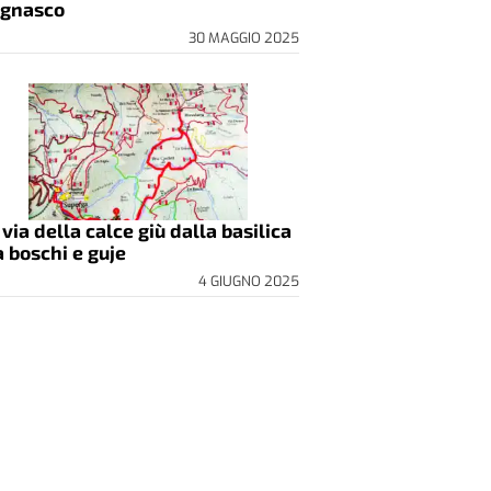
gnasco
30 MAGGIO 2025
 via della calce giù dalla basilica
a boschi e guje
4 GIUGNO 2025