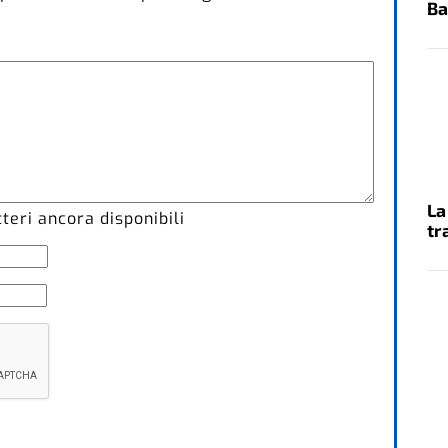
Ba
La
eri ancora disponibili
tr