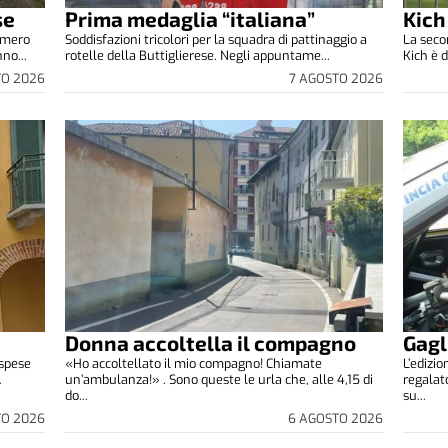
se
Prima medaglia “italiana”
Kich
umero
Soddisfazioni tricolori per la squadra di pattinaggio a
La seco
no...
rotelle della Buttiglierese. Negli appuntame...
Kich è d
TO 2026
7 AGOSTO 2026
Donna accoltella il compagno
Gagl
 spese
«Ho accoltellato il mio compagno! Chiamate
L’edizi
.
un’ambulanza!» . Sono queste le urla che, alle 4,15 di
regalat
do...
su...
TO 2026
6 AGOSTO 2026