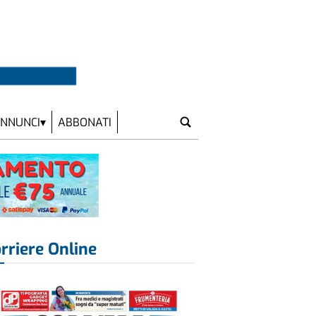
NNUNCI
ABBONATI
rriere Online