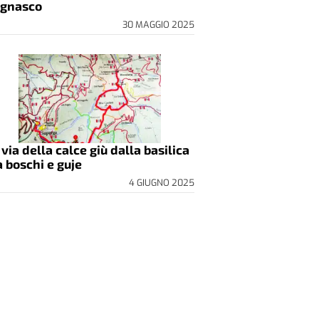
gnasco
30 MAGGIO 2025
 via della calce giù dalla basilica
a boschi e guje
4 GIUGNO 2025