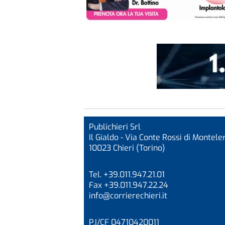
Publichieri Srl
Il Gialdo - Via Conte Rossi di Monteler
10023 Chieri (Torino)
Tel. +39.011.947.21.01
Fax +39.011.947.22.24
info@corrierechieri.it
P.I/CF 04710420011