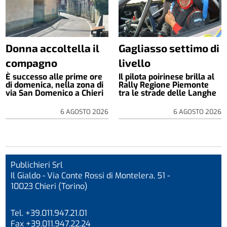
Donna accoltella il
Gagliasso settimo di
compagno
livello
È successo alle prime ore
Il pilota poirinese brilla al
di domenica, nella zona di
Rally Regione Piemonte
via San Domenico a Chieri
tra le strade delle Langhe
6 AGOSTO 2026
6 AGOSTO 2026
Publichieri Srl
Il Gialdo - Via Conte Rossi di Montelera, 51 -
10023 Chieri (Torino)
Tel. +39.011.947.21.01
Fax +39.011.947.22.24