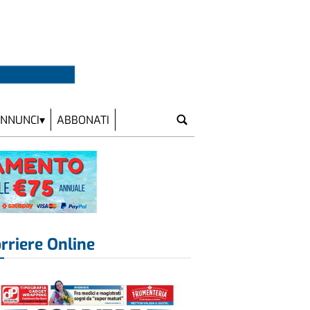
NNUNCI
ABBONATI
rriere Online