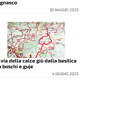
gnasco
30 MAGGIO 2025
 via della calce giù dalla basilica
a boschi e guje
4 GIUGNO 2025