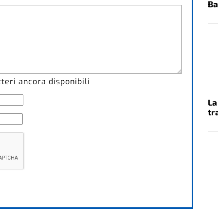
Ba
eri ancora disponibili
La
tr