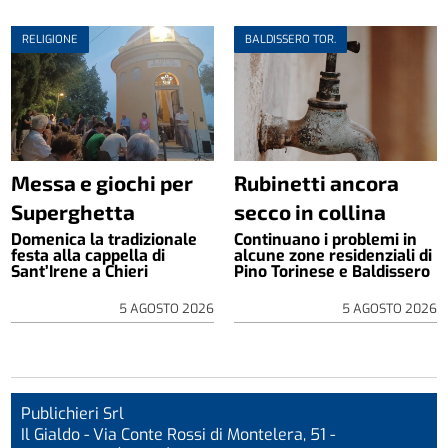
RELIGIONE
BALDISSERO TOR.
Messa e giochi per
Rubinetti ancora
Superghetta
secco in collina
Domenica la tradizionale
Continuano i problemi in
festa alla cappella di
alcune zone residenziali di
Sant’Irene a Chieri
Pino Torinese e Baldissero
5 AGOSTO 2026
5 AGOSTO 2026
Publichieri Srl
Il Gialdo - Via Conte Rossi di Montelera, 51 -