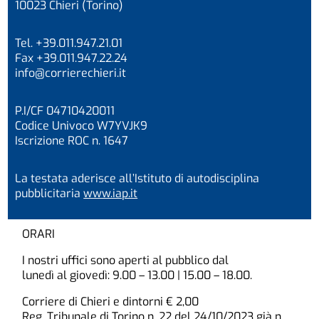
10023 Chieri (Torino)
Tel. +39.011.947.21.01
Fax +39.011.947.22.24
info@corrierechieri.it
P.I/CF 04710420011
Codice Univoco W7YVJK9
Iscrizione ROC n. 1647
La testata aderisce all’Istituto di autodisciplina
pubblicitaria
www.iap.it
ORARI
I nostri uffici sono aperti al pubblico dal
lunedì al giovedì: 9.00 – 13.00 | 15.00 – 18.00.
Corriere di Chieri e dintorni € 2,00
Reg. Tribunale di Torino n. 22 del 24/10/2023 già n.