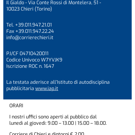
Il Gialdo - Via Conte Rossi di Montelera, 51 -
10023 Chieri (Torino)
Tel. +39.011.947.21.01
Fax +39.011.947.22.24
info@corrierechieri.it
P.I/CF 04710420011
Codice Univoco W7YVJK9
Iscrizione ROC n. 1647
La testata aderisce all’Istituto di autodisciplina
pubblicitaria
www.iap.it
ORARI
I nostri uffici sono aperti al pubblico dal
lunedì al giovedì: 9.00 – 13.00 | 15.00 – 18.00.
Corriere di Chieri e dintorni € 2,00