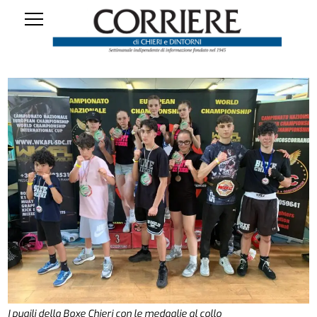
I pugili della Boxe Chieri con le medaglie al collo