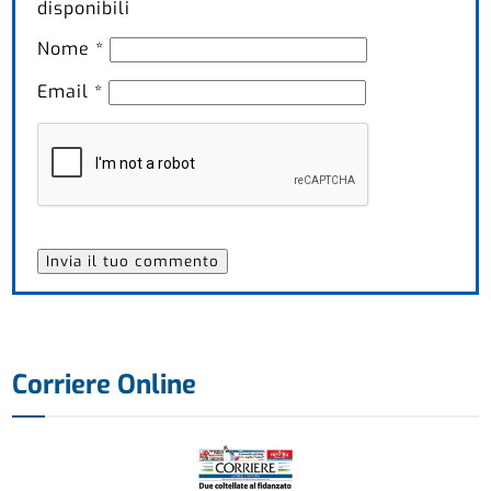
disponibili
Nome
*
Email
*
Corriere Online