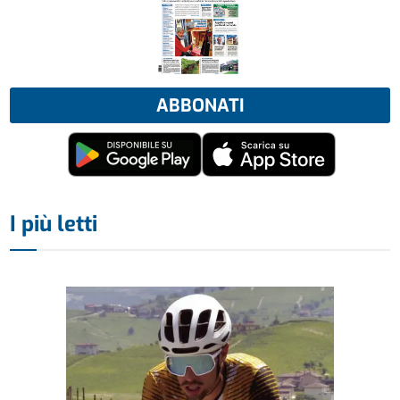
ABBONATI
I più letti