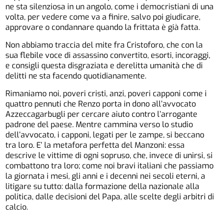
ne sta silenziosa in un angolo, come i democristiani di una
volta, per vedere come va a finire, salvo poi giudicare,
approvare o condannare quando la frittata è già fatta.
Non abbiamo traccia del mite fra Cristoforo, che con la
sua flebile voce di assassino convertito, esorti, incoraggi,
e consigli questa disgraziata e derelitta umanità che di
delitti ne sta facendo quotidianamente.
Rimaniamo noi, poveri cristi, anzi, poveri capponi come i
quattro pennuti che Renzo porta in dono all’avvocato
Azzeccagarbugli per cercare aiuto contro l’arrogante
padrone del paese. Mentre cammina verso lo studio
dell’avvocato, i capponi, legati per le zampe, si beccano
tra loro. E’ la metafora perfetta del Manzoni: essa
descrive le vittime di ogni sopruso, che, invece di unirsi, si
combattono tra loro; come noi bravi italiani che passiamo
la giornata i mesi, gli anni e i decenni nei secoli eterni, a
litigare su tutto: dalla formazione della nazionale alla
politica, dalle decisioni del Papa, alle scelte degli arbitri di
calcio.