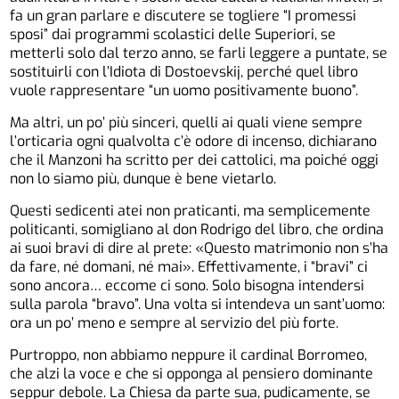
fa un gran parlare e discutere se togliere “I promessi
sposi” dai programmi scolastici delle Superiori, se
metterli solo dal terzo anno, se farli leggere a puntate, se
sostituirli con l’Idiota di Dostoevskij, perché quel libro
vuole rappresentare “un uomo positivamente buono”.
Ma altri, un po’ più sinceri, quelli ai quali viene sempre
l’orticaria ogni qualvolta c’è odore di incenso, dichiarano
che il Manzoni ha scritto per dei cattolici, ma poiché oggi
non lo siamo più, dunque è bene vietarlo.
Questi sedicenti atei non praticanti, ma semplicemente
politicanti, somigliano al don Rodrigo del libro, che ordina
ai suoi bravi di dire al prete: «Questo matrimonio non s’ha
da fare, né domani, né mai». Effettivamente, i “bravi” ci
sono ancora… eccome ci sono. Solo bisogna intendersi
sulla parola “bravo”. Una volta si intendeva un sant’uomo:
ora un po’ meno e sempre al servizio del più forte.
Purtroppo, non abbiamo neppure il cardinal Borromeo,
che alzi la voce e che si opponga al pensiero dominante
seppur debole. La Chiesa da parte sua, pudicamente, se