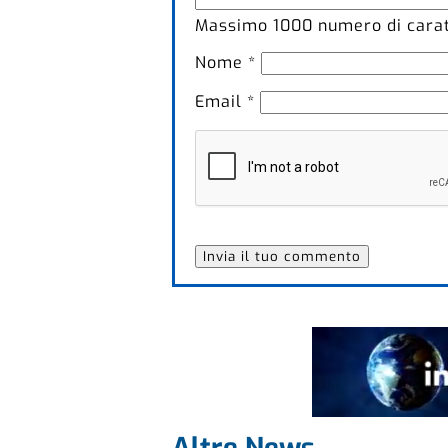
Massimo
1000
numero di caratt
Nome
*
Email
*
Altre News