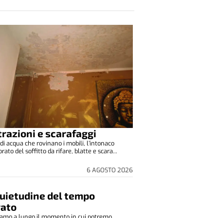
ltrazioni e scarafaggi
di acqua che rovinano i mobili, l’intonaco
to del soffitto da rifare, blatte e scara...
6 AGOSTO 2026
quietudine del tempo
rato
amo a lungo il momento in cui potremo