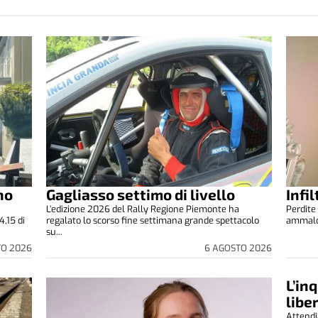
no
Gagliasso settimo di livello
Infi
L’edizione 2026 del Rally Regione Piemonte ha
Perdite 
4,15 di
regalato lo scorso fine settimana grande spettacolo
ammalora
su...
TO 2026
6 AGOSTO 2026
L’in
libe
Attendi