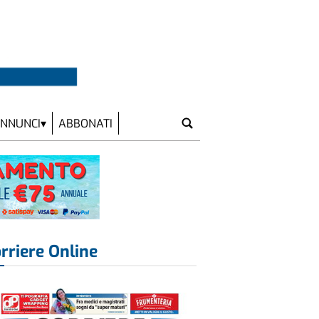
NNUNCI
ABBONATI
rriere Online