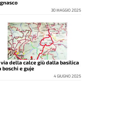
gnasco
30 MAGGIO 2025
 via della calce giù dalla basilica
a boschi e guje
4 GIUGNO 2025