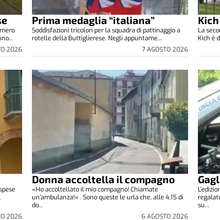
se
Prima medaglia “italiana”
Kich
umero
Soddisfazioni tricolori per la squadra di pattinaggio a
La seco
no...
rotelle della Buttiglierese. Negli appuntame...
Kich è d
TO 2026
7 AGOSTO 2026
Donna accoltella il compagno
Gagl
 spese
«Ho accoltellato il mio compagno! Chiamate
L’edizi
.
un’ambulanza!» . Sono queste le urla che, alle 4,15 di
regalat
do...
su...
TO 2026
6 AGOSTO 2026