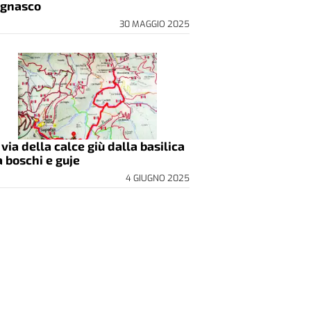
gnasco
30 MAGGIO 2025
 via della calce giù dalla basilica
a boschi e guje
4 GIUGNO 2025