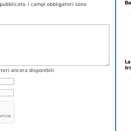
Ba
 pubblicato.
I campi obbligatori sono
La
tr
eri ancora disponibili